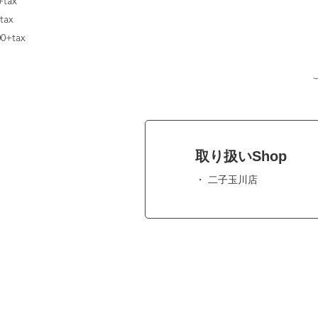
tax
tax
0+tax
取り扱いShop
二子玉川店