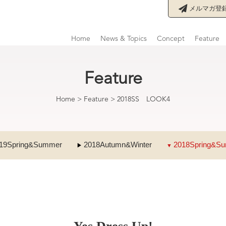
メルマガ登
Home
News & Topics
Concept
Feature
Feature
Home
>
Feature
>
2018SS LOOK4
19Spring&Summer
2018Autumn&Winter
2018Spring&S