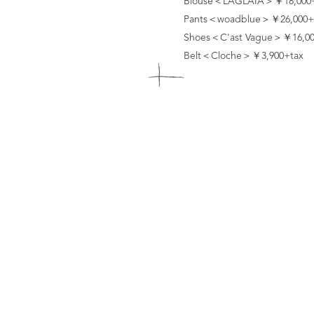
Blouse＜LAGLAIA＞￥18,000+
Pants＜woadblue＞￥26,000+
Shoes＜C'ast Vague＞￥16,00
Belt＜Cloche＞￥3,900+tax