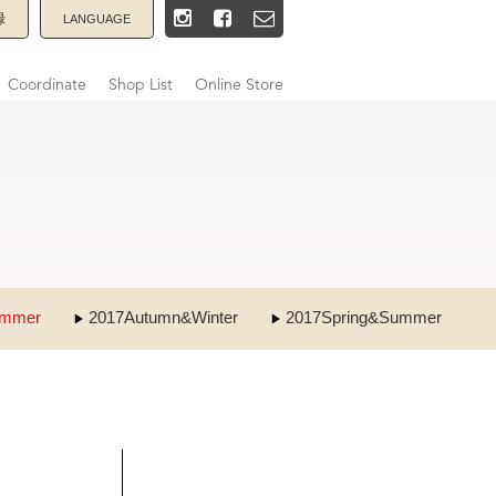
録
LANGUAGE
Coordinate
Shop List
Online Store
ummer
2017Autumn&Winter
2017Spring&Summer