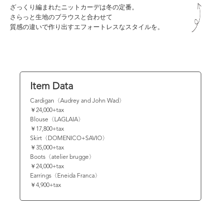
ざっくり編まれたニットカーデは冬の定番。
さらっと生地のブラウスと合わせて
質感の違いで作り出すエフォートレスなスタイルを。
Item Data
Cardigan〈Audrey and John Wad〉
￥24,000+tax
Blouse〈LAGLAIA〉
￥17,800+tax
Skirt〈DOMENICO+SAVIO〉
￥35,000+tax
Boots〈atelier brugge〉
￥24,000+tax
Earrings〈Eneida Franca〉
￥4,900+tax