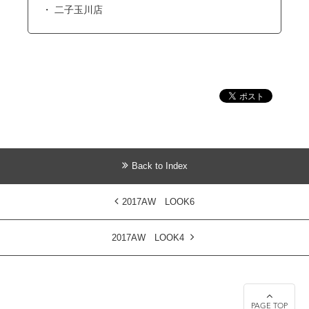
二子玉川店
Back to Index
2017AW LOOK6
2017AW LOOK4
PAGE TOP