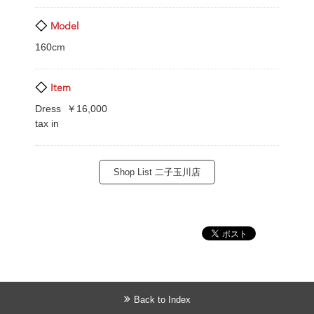
Model
160cm
Item
Dress ￥16,000
tax in
Shop List 二子玉川店
Back to Index